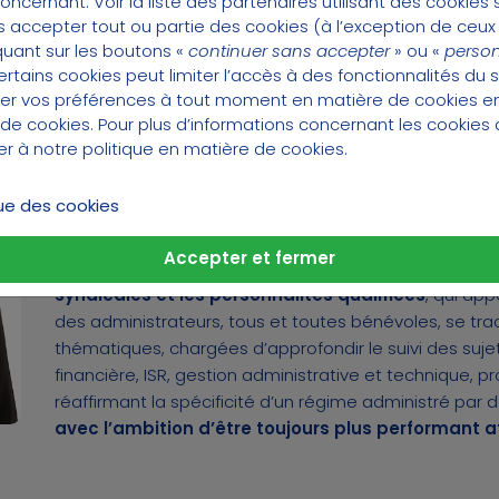
concernant.
Voir la liste des partenaires utilisant des cookies s
 accepter tout ou partie des cookies (à l’exception de ceux
Au sein de l’association, les responsabilités se réparti
quant sur les boutons «
continuer sans accepter
» ou «
person
d’administration, le Bureau et leur représentant, le Prés
tains cookies peut limiter l’accès à des fonctionnalités du s
er vos préférences à tout moment en matière de cookies 
opérationnel, une Direction générale agit pour assurer 
 de cookies
. Pour plus d’informations concernant les cookies 
développement de l’association.
ter à notre
politique en matière de cookies
.
Créée par quatre organisations syndicales de foncti
que des cookies
association de hauts fonctionnaires
, la Préfon es
tournante fonde une dynamique consensuelle. Cette g
Accepter et fermer
font la richesse,
permet un travail en équipe entre 
syndicales et les personnalités qualifiées
, qui ap
des administrateurs, tous et toutes bénévoles, se tr
thématiques, chargées d’approfondir le suivi des sujets
financière, ISR, gestion administrative et technique, p
réaffirmant la spécificité d’un régime administré par 
avec l’ambition d’être toujours plus performant af