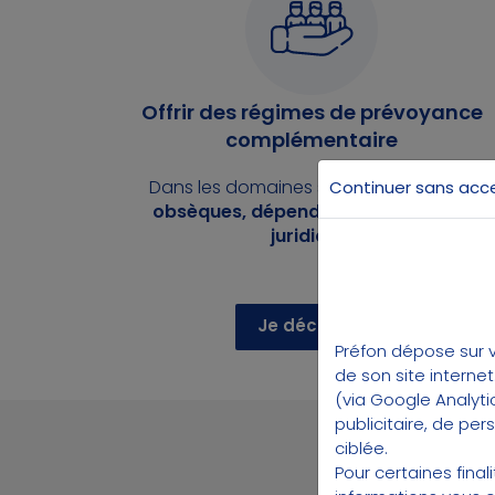
Offrir des régimes de prévoyance
complémentaire
Dans les domaines suivants :
retraite,
Continuer sans acc
obsèques, dépendance, protection
juridique
.
Je découvre
Préfon dépose sur v
de son site interne
(via Google Analyti
publicitaire, de pe
ciblée.
Pour certaines fina