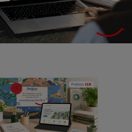
Préfon
ISR