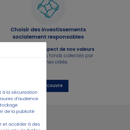
Choisir des investissements
socialement responsables
Nous veillons
au respect de nos valeurs
dans la gestion des fonds collectés par
les régimes créés.
Je découvre
à la sécurisation
mesures d’audience
 stockage
r de la publicité
t
er et accéder à des