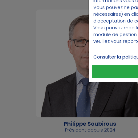
informations vous 
Vous pouvez ne pas
nécessaires) en cli
d’acceptation de cer
Vous pouvez modifi
module de gestion
veuillez vous repor
Consulter la politi
Philippe Soubirous
Président depuis 2024