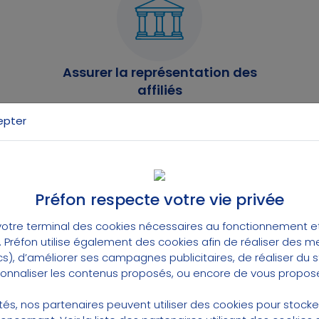
Assurer la représentation des
affiliés
Nous
assurons la représentation des
epter
affiliés
auprès des pouvoirs publics et
des gestionnaires des régimes créés.
Préfon respecte votre vie privée
Je découvre
otre terminal des cookies nécessaires au fonctionnement et 
t. Préfon utilise également des cookies afin de réaliser des 
cs), d’améliorer ses campagnes publicitaires, de réaliser du
rsonnaliser les contenus proposés, ou encore de vous propose
Notre fonctionnemen
lités, nos partenaires peuvent utiliser des cookies pour stock