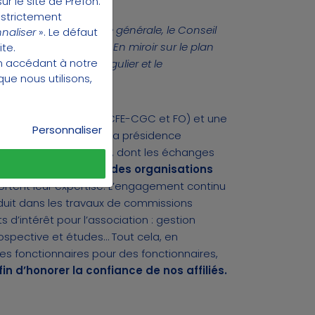
ur le site de Préfon.
 strictement
ssent entre l’Assemblée générale, le Conseil
naliser
». Le défaut
ident de l’association. En miroir sur le plan
ite.
en accédant à
notre
le fonctionnement régulier et le
que nous utilisons,
onnaires (CFDT, CFTC, CFE-CGC et FO) et une
Personnaliser
t une association dont la présidence
ouvernance plurielle, dont les échanges
les représentations des organisations
portent leur expertise. L’engagement continu
aduit dans les travaux de commissions
 d’intérêt pour l’association : gestion
rospective et études… Tout cela, en
des fonctionnaires pour des fonctionnaires,
in d’honorer la confiance de nos affiliés.