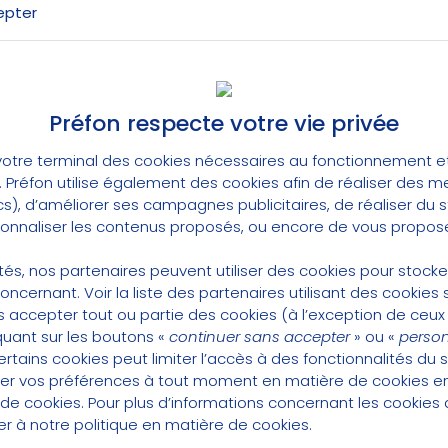
epter
lisent
pour que la Fonction Publique puisse également bén
SOLUTION PROPOSÉE PAR LE RÉGIME D
Préfon respecte votre vie privée
MPLÉMENTAIRE PRÉFON-RETRAITE
otre terminal des cookies nécessaires au fonctionnement et 
t. Préfon utilise également des cookies afin de réaliser des 
cs), d’améliorer ses campagnes publicitaires, de réaliser du
67, l’association crée
un régime complémentaire et facul
rsonnaliser les contenus proposés, ou encore de vous propose
rvice public, les anciens agents et leurs conjoints : c’est
P
roduit la technique de la capitalisation, mais l’associe à u
lités, nos partenaires peuvent utiliser des cookies pour stock
é aux évolutions de la société et de la Fonction Publique
concernant.
Voir la liste des partenaires utilisant des cookies s
 accepter tout ou partie des cookies (à l’exception de ceux
là de l’intention première de pallier la perte de revenu de s
quant sur les boutons «
continuer sans accepter
» ou «
person
 pour partie, à l’époque, à la non prise en compte des pri
tains cookies peut limiter l’accès à des fonctionnalités du s
ite), le régime Préfon-Retraite est devenu
un modèle réfé
er vos préférences à tout moment en matière de cookies 
ément de retraite grâce à des revenus réguliers perçus à
 de cookies
. Pour plus d’informations concernant les cookies 
gime Préfon-Retraite est adapté à la diversité des situatio
ter à notre
politique en matière de cookies
.
souple possible : plusieurs niveaux de cotisation sont dispo