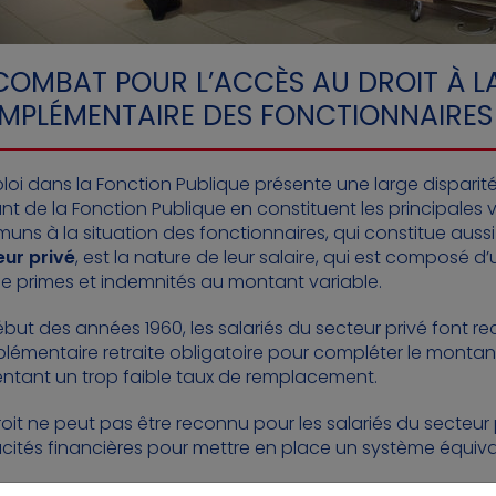
COMBAT POUR L’ACCÈS AU DROIT À L
MPLÉMENTAIRE DES FONCTIONNAIRES
loi dans la Fonction Publique présente une large disparité d
nt de la Fonction Publique en constituent les principales v
ns à la situation des fonctionnaires, qui constitue auss
eur privé
, est la nature de leur salaire, qui est composé d’
e primes et indemnités au montant variable.
but des années 1960, les salariés du secteur privé font rec
émentaire retraite obligatoire pour compléter le montant
ntant un trop faible taux de remplacement.
oit ne peut pas être reconnu pour les salariés du secteur 
ités financières pour mettre en place un système équiva
à cette inégalité de situation pour l’accès à la retraite 