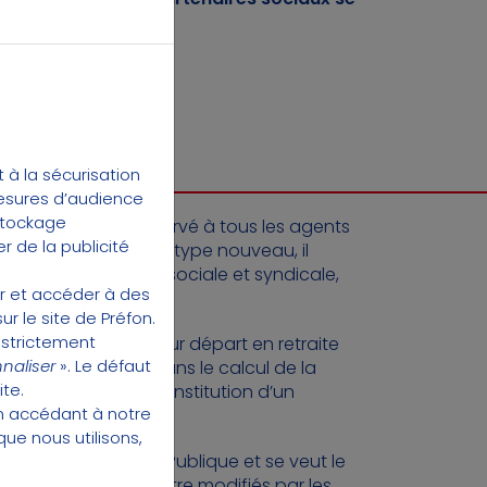
éficier de ce droit.
E RETRAITE
à la sécurisation
mesures d’audience
 stockage
tatif
destiné et réservé à tous les agents
r de la publicité
réfon-Retraite
. D’un type nouveau, il
n modèle de retraite sociale et syndicale,
er et accéder à des
.
ur le site de Préfon.
 strictement
es affiliés lors de leur départ en retraite
naliser
». Le défaut
mes et indemnités dans le calcul de la
ite.
rent
qui permet la constitution d’un
en accédant à
notre
 vie.
que nous utilisons,
ns dans la Fonction Publique et se veut le
nibles, ils peuvent être modifiés par les