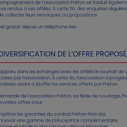
compagnement de l’association Préfon se traduit égalem
ces rendus à ses affiliés. À cette fin, des enquêtes régul
de collecter leurs remarques ou propositions.
el gratuit depuis un téléphone fixe.
DIVERSIFICATION DE L’OFFRE PROPO
t apparu dans les échanges avec les affiliés le souhait d
sées par l’association. À cette fin, l’association a prog
nariats visant à étoffer les services offerts par Préfon.
demande de l'association Préfon, sa filiale de courtage, Pr
uvelles offres pour :
pléter les garanties du contrat Préfon-Retraite,
ncevoir une gamme de prévoyance complémentaire,
poser et labelliser des services utiles et innovants.