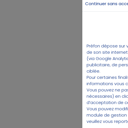
Continuer sans acc
mobi
LA 
CO
Préfon dépose sur v
de son site interne
(via Google Analyti
En 19
publicitaire, de pe
du se
ciblée.
réint
Pour certaines fina
adapt
informations vous 
Vous pouvez ne pas
Au-de
nécessaires) en cli
(due,
d’acceptation de cer
retra
Vous pouvez modifi
compl
module de gestion
Le ré
veuillez vous repor
plus 