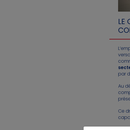
LE 
CO
L’emp
versa
commu
sect
par d
Au dé
compl
prése
Ce dr
capac
Face 