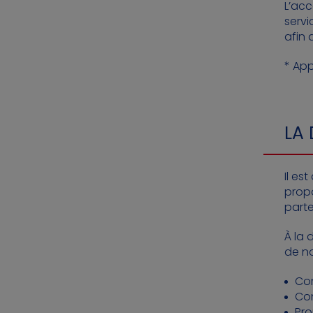
L’ac
servi
afin 
* App
LA 
Il es
propo
parte
À la 
de no
Com
Co
Pro