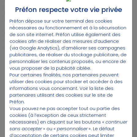
ses avantages fiscaux et la façon dont il répond aux
Préfon respecte votre vie privée
besoins spécifiques des agents publics, confrontés à
une baisse de revenus au moment de la retraite.
Préfon dépose sur votre terminal des cookies
nécessaires au fonctionnement et à la sécurisation
En moins de 20 minutes, il offre un éclairage clair et
de son site internet. Préfon utilise également des
concret pour mieux comprendre les atouts d’une
cookies afin de réaliser des mesures d’audience
épargne dédiée, responsable et sécurisée.
(via Google Analytics), d’améliorer ses campagnes
publicitaires, de réaliser du stockage publicitaire, de
personnaliser les contenus proposés, ou encore de
vous proposer de la publicité ciblée.
Pour certaines finalités, nos partenaires peuvent
utiliser des cookies pour stocker et accéder à des
informations vous concernant.
Voir la liste des
partenaires utilisant des cookies sur le site de
Préfon.
Vous pouvez ne pas accepter tout ou partie des
cookies (à l’exception de ceux strictement
nécessaires) en cliquant sur les boutons «
continuer
sans accepter
» ou «
personnaliser
». Le défaut
d’acceptation de certains cookies peut limiter