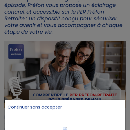
épisode, Préfon vous propose un éclairage
concret et accessible sur le PER Préfon
Retraite : un dispositif conçu pour sécuriser
votre avenir et vous accompagner à chaque
étape de votre vie.
Continuer sans accepter
Dans cet épisode, Christian Carrega, Directeur
général de Préfon, décrypte les points clés du PER
Préfon Retraite : son fonctionnement, ses garanties,