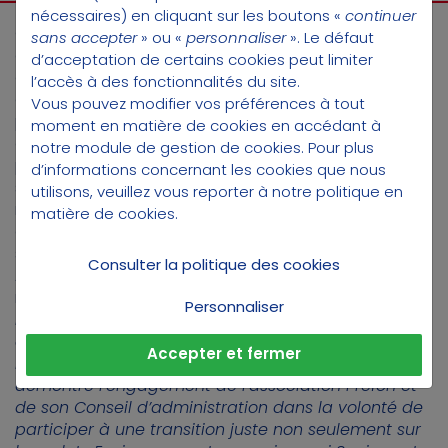
nécessaires) en cliquant sur les boutons «
continuer
Cette charte nous sert aussi de repère très concret :
sans accepter
» ou «
personnaliser
». Le défaut
elle structure notre dialogue avec nos partenaires
d’acceptation de certains cookies peut limiter
assureurs (CNP, AXA et Allianz) et précise ce que nous
l’accès à des fonctionnalités du site.
attendons dans la gestion de l’épargne. Elle nous
Vous pouvez modifier vos préférences à tout
permet de suivre la démarche dans le temps :
moment en matière de cookies en accédant à
orientations, transparence, échanges, et attention
notre module de gestion de cookies
. Pour plus
portée à des résultats observables. L’objectif est
d’informations concernant les cookies que nous
simple : faire vivre l’investissement socialement
utilisons, veuillez vous reporter à notre
politique en
responsable (ISR) de manière claire, suivie et
matière de cookies
.
compréhensible, et s’assurer que notre engagement
se traduit dans la durée. Comme le souligne Michel
Consulter la politique des cookies
Argiewicz, secrétaire général de l’association et
responsable de la commission ISR : «
Cet exercice de
Personnaliser
rédaction d’une charte renouvelée s’est fait dans le
cadre d’un dialogue exigeant et constructif avec
Accepter et fermer
les assureurs du PER Préfon-Retraite. Ainsi la charte
démontre l’engagement de l’association Préfon et
de son Conseil d’administration dans la volonté de
participer à une transition juste non seulement sur