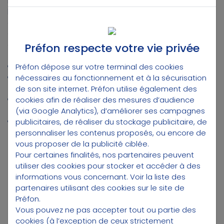
biodiversité, tout en restant attentifs à l’emploi, à
l’égalité, aux conditions de travail, aux droits humains
et à la transparence.
Concrètement, notre démarche s’articule autour de
quatre repères, faciles à retenir :
Préfon respecte votre vie privée
Transition environnementale
: climat, biodiversité
Préfon dépose sur votre terminal des cookies
Transition sociale
: emploi, égalité, conditions de
nécessaires au fonctionnement et à la sécurisation
travail, droits humains
de son site internet. Préfon utilise également des
Gouvernance
: transparence, exercice des votes,
cookies afin de réaliser des mesures d’audience
suivi des controverses
(via Google Analytics), d’améliorer ses campagnes
Transition démographique
: vieillissement, “bien
publicitaires, de réaliser du stockage publicitaire, de
vieillir”, enjeux retraite/prévoyance
personnaliser les contenus proposés, ou encore de
vous proposer de la publicité ciblée.
Pour certaines finalités, nos partenaires peuvent
utiliser des cookies pour stocker et accéder à des
DU PRINCIPE À LA MISE EN ŒUVRE :
informations vous concernant.
Voir la liste des
partenaires utilisant des cookies sur le site de
UN CADRE PARTAGÉ AVEC NOS
Préfon.
ASSUREURS
Vous pouvez ne pas accepter tout ou partie des
cookies (à l’exception de ceux strictement