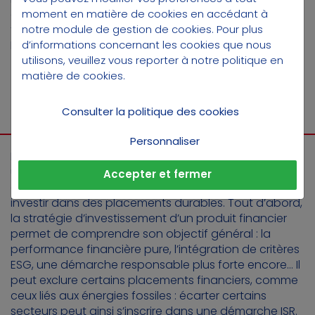
cherche depuis 2023 à le simplifier, à travers des
moment en matière de cookies en accédant à
travaux de la Commission européenne et du
notre module de gestion de cookies
. Pour plus
Parlement européen.
d’informations concernant les cookies que nous
utilisons, veuillez vous reporter à notre
politique en
matière de cookies
.
ALLER PLUS LOIN
Consulter la politique des cookies
Personnaliser
Être classé Article 8 SFDR constitue donc un repère
utile pour un produit financier. Cependant, d’autres
Accepter et fermer
critères doivent être pris en compte si l’on souhaite
investir dans des placements durables. Tout d’abord,
la stratégie d’investissement d’un produit financier
permet de comprendre son objectif général : la
performance financière pure, l’intégration de critères
ESG, une démarche responsable plus forte encore… Il
peut exclure certains placements financiers, comme
ceux liés aux énergies fossiles : écarter certains
secteurs peut ainsi s’inscrire dans une démarche ISR.