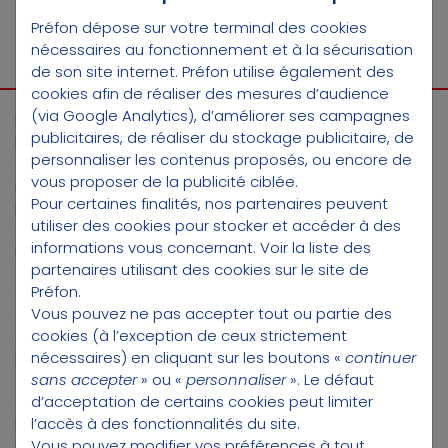
Préfon dépose sur votre terminal des cookies
nécessaires au fonctionnement et à la sécurisation
LES LIMITES DU RÈGLEMENT SFDR
de son site internet. Préfon utilise également des
cookies afin de réaliser des mesures d’audience
(via Google Analytics), d’améliorer ses campagnes
L’Article 8 SFDR n’est donc pas un label, comme le
publicitaires, de réaliser du stockage publicitaire, de
label ISR français, mais bien une catégorie au sein
personnaliser les contenus proposés, ou encore de
d’une classification européenne. Il ne certifie pas un
vous proposer de la publicité ciblée.
niveau de durabilité, car le règlement SFDR ne prévoit
Pour certaines finalités, nos partenaires peuvent
pas d’exigences minimales, mais demande surtout
utiliser des cookies pour stocker et accéder à des
aux acteurs financiers de publier des informations sur
informations vous concernant.
Voir la liste des
leurs pratiques concernant la durabilité.
partenaires utilisant des cookies sur le site de
Préfon.
Ce sont ainsi les sociétés de gestion elles-mêmes qui
Vous pouvez ne pas accepter tout ou partie des
déclarent qu’un produit financier est par exemple «
cookies (à l’exception de ceux strictement
Article 8 », même si le régulateur veille au respect de
nécessaires) en cliquant sur les boutons «
continuer
la réglementation.
sans accepter
» ou «
personnaliser
». Le défaut
Cette distinction peut être difficile à saisir, et le
d’acceptation de certains cookies peut limiter
règlement SFDR est lui-même très dense.
l’accès à des fonctionnalités du site.
Reconnaissant la complexité de ce système, l’UE
Vous pouvez modifier vos préférences à tout